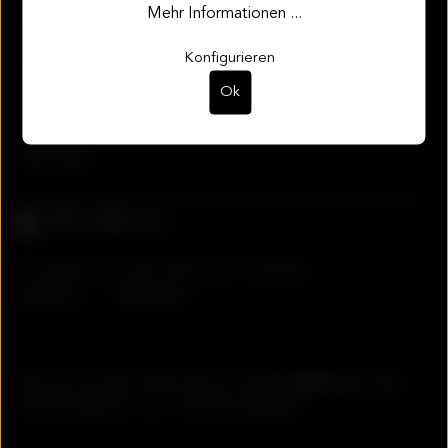
Mehr Informationen ...
Informationen
Konfigurieren
Ok
Support
Services
© Copyright Stoll GmbH | Alle Rechte vorbehalten.
Impressum
Datenschutz
Alle Preise inkl. gesetzl. Mehrwertsteuer zzgl.
Versandkosten
und ggf.
Nachnahmegebühren, wenn nicht anders angegeben.