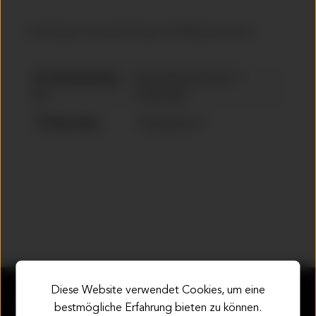
Stoll Sport
Aerokit Ersatz CW Blende rechts.
®
Produktkategor
Aerodynamik Einzel- /
ie:
Ersatzteile
Teilegruppe:
Teilegruppe 6
Diese Website verwendet Cookies, um eine
Service-Hotline
bestmögliche Erfahrung bieten zu können.