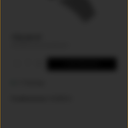
750,00 €*
inkl. MwSt. zzgl. Versandkosten
Produkt Anzahl: Gib den gewünschten Wer
In den Warenkorb
4-7 Werktage
Produktnummer
4S0088552