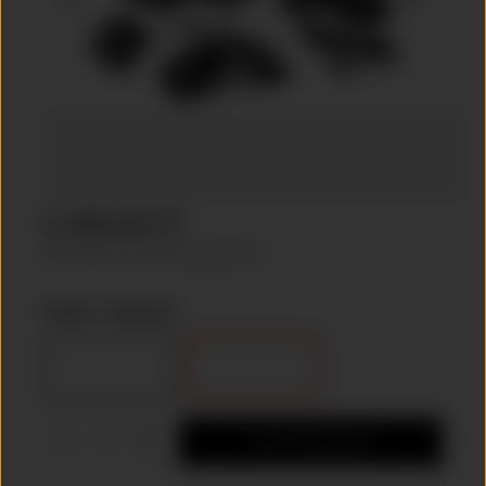
4.490,00 €*
inkl. MwSt. zzgl. Versandkosten
Farbe :
Schwarz
Rot
Schwarz
Produkt Anzahl: Gib den gewünschten Wer
In den Warenkorb