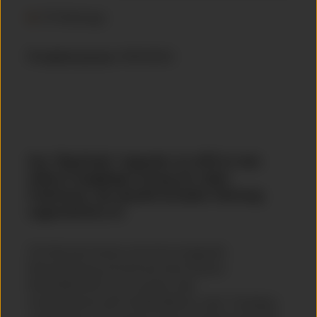
45 Werktage
Produktnummer
BRK00004
Das "Big Brake" Upgrade von APR ist eine
äußerst langlebige Lösung mit vielen
Funktionen, die speziell auf jedes Fahrzeug
zugeschnitten ist.
Die Bremsen bieten eine hervorragende
Bremsleistung und sind auf einen breiten
Betriebsbereich wie normale oder
temperamentvolle Straßenfahrten oder Trackdays