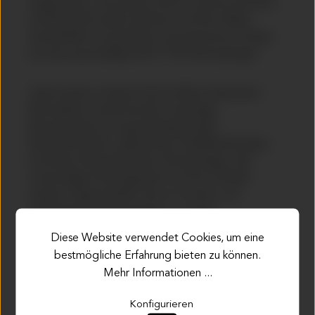
ausgerichtet. Das System bremst schnell und leicht
und übertrifft andere Anbieter auf dem Markt,
einschließlich viel größerer und schwererer Setups
wie die serienmäßige RS3/TTRS-Bremsanlage!
Jedes System umfasst Sechs-Kolben-Aluminium-
Bremssättel, schwimmende zweiteilige
Bremsscheiben mit gewichtssparenden
Aluminiumtöpfen, geflochtene Stahlflexleitungen,
hochfeste Aluminiumhalter, Bremsbeläge, alle
notwendigen Montageteile und eine Vielzahl
weiterer Eigenschaften die es zu einem voll
ausgestatteten Bremssystem, zu einem
unglaublichen Wert machen. Zusätzlich sind
Diese Website verwendet Cookies, um eine
Ersatzscheiben und Beläge zu einem erschwinglichen
bestmögliche Erfahrung bieten zu können.
Preis verfügbar.
Mehr Informationen ...
Konfigurieren
Produktkategorie:
Bremsanlage