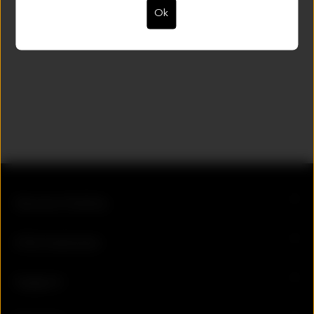
Ok
Teilegruppe:
Teilegruppe 5
Service-Hotline
Informationen
Support