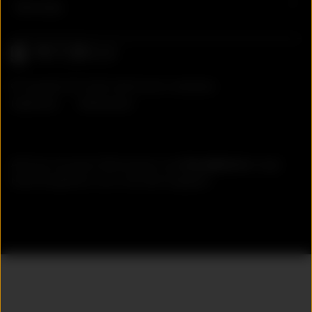
Services
© Copyright Stoll GmbH | Alle Rechte vorbehalten.
Impressum
Datenschutz
Alle Preise inkl. gesetzl. Mehrwertsteuer zzgl.
Versandkosten
und ggf.
Nachnahmegebühren, wenn nicht anders angegeben.