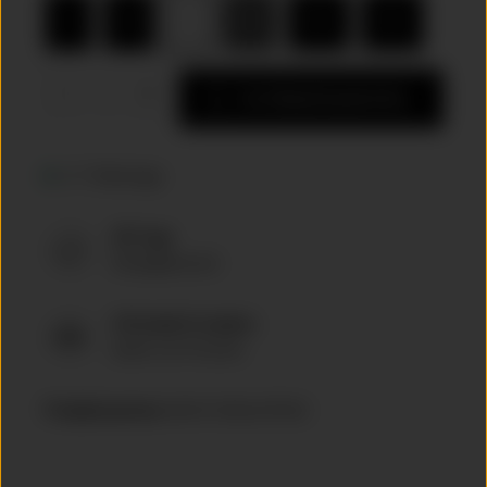
S
M
L
XL
(Diese Option ist zurzeit nicht verfügbar.
XXL
3XL
Produkt Anzahl: Gib den gewünschten Wert ein o
Zur Einkaufstasche hinzufügen
4-7 Werktage
30 Tage
Rückgaberecht
Offizielle Produkte
direkt von Porsche
Produktnummer
WAP67300L0PESS