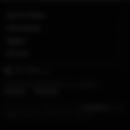
Service-Hotline
Informationen
Support
Services
© Copyright Stoll GmbH | Alle Rechte vorbehalten.
Impressum
Datenschutz
Alle Preise inkl. gesetzl. Mehrwertsteuer zzgl.
Versandkosten
und ggf.
Nachnahmegebühren, wenn nicht anders angegeben.