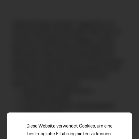
Exklusives Design, maximaler Tragekomfort: Der
Porsche Hoodie mit hochwertigem Pleuel-Print auf
der Brust. Die aufgesetzten Kangaroo-Taschen
bieten Platz zum Verstauen des Schlüssels oder
Wärmen der Hände. Auch die weiche, gefütterte
Kapuze bietet optimalen Komfort. Die hochwertigen
Metallösen für die breiten Kapuzenkordeln und das
Loop Label am Saum des Rückenteils setzen
dezente, aber exklusive Akzente.
Bequeme, komfortable Passform
Breite Kapuzenkordeln
Innenfutter der Kapuze in Baumwollqualität
Kangaroo-Taschen
Loop Label am Saum des Rückenteils
Diese Website verwendet Cookies, um eine
Pleuel-Print auf der Brust
bestmögliche Erfahrung bieten zu können.