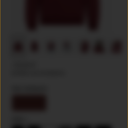
149,00 €*
inkl. MwSt. zzgl. Versandkosten
Farbe :
Bordeauxrot
Bordeauxrot
Größe :
L