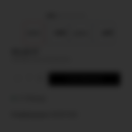
80,68 €*
inkl. MwSt. zzgl. Versandkosten
Produkt Anzahl: Gib den gewünschten Wer
In den Warenkorb
4-7 Werktage
Produktnummer
8V5807550B