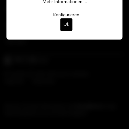
Mehr Informationen ...
Informationen
Konfigurieren
Ok
Support
Services
© Copyright Stoll GmbH | Alle Rechte vorbehalten.
Impressum
Datenschutz
Alle Preise inkl. gesetzl. Mehrwertsteuer zzgl.
Versandkosten
und ggf.
Nachnahmegebühren, wenn nicht anders angegeben.